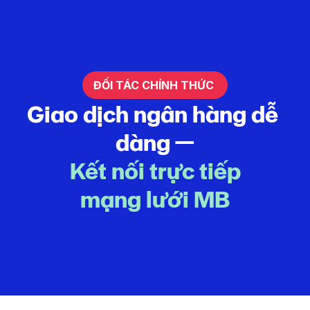
ĐỐI TÁC CHÍNH THỨC
Giao dịch ngân hàng dễ 
dàng —
Kết nối trực tiếp
mạng lưới MB