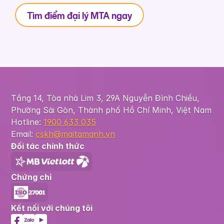
Tìm điểm đại lý MTA ngay
Tầng 14, Tòa nhà Lim 3, 29A Nguyễn Đình Chiểu,
Phường Sài Gòn, Thành phố Hồ Chí Minh, Việt Nam
Hotline:
1900 633 035
Email:
cskh@maitamanh.vn
Đối tác chính thức
Chứng chỉ
Kết nối với chúng tôi